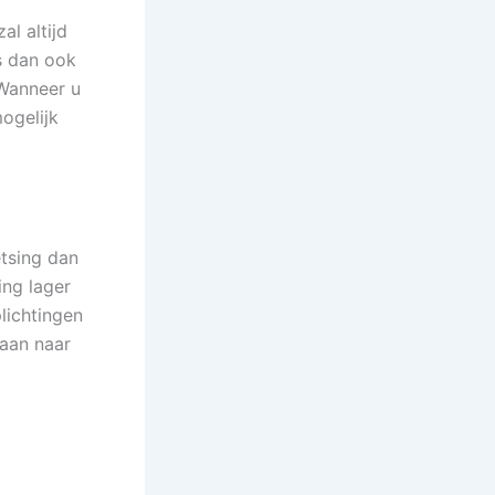
al altijd
s dan ook
 Wanneer u
ogelijk
tsing dan
ing lager
plichtingen
gaan naar