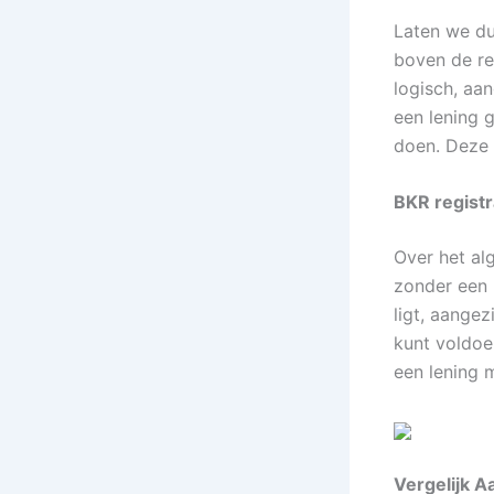
Laten we dui
boven de re
logisch, aan
een lening 
doen. Deze 
BKR registr
Over het al
zonder een 
ligt, aangez
kunt voldoe
een lening m
Vergelijk A