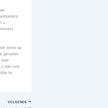
aar
aanbieders
t u
n immers
iet blind op
e gevallen
 zeer
r u dan ook
jtje te
VOLGENDE