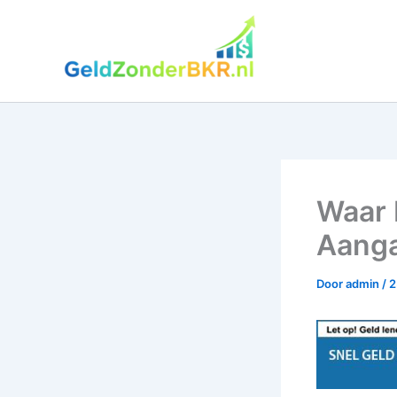
Ga
naar
de
inhoud
Waar 
Aang
Door
admin
/
2